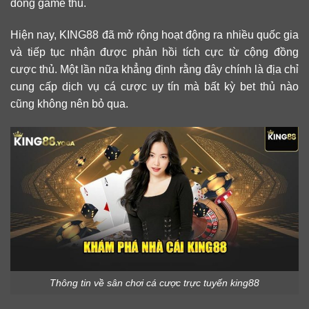
đồng game thủ.
Hiện nay, KING88 đã mở rộng hoạt động ra nhiều quốc gia
và tiếp tục nhận được phản hồi tích cực từ cộng đồng
cược thủ. Một lần nữa khẳng định rằng đây chính là địa chỉ
cung cấp dịch vụ cá cược uy tín mà bất kỳ bet thủ nào
cũng không nên bỏ qua.
Thông tin về sân chơi cá cược trực tuyến king88