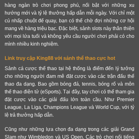
hàng ngàn trò chơi phong phú, nổi bật với những xu
hướng mới và tỷ lệ thưởng hấp dẫn mỗi ngày. Với chỉ một
cú nhấp chuột để quay, bạn có thể chờ đợi những cơ hội
mang về hàng triệu bạc. Đặc biệt, sảnh slots này thân thiện
với mọi lứa tuổi và không yêu cầu người chơi phải có cho
mình nhiều kinh nghiệm.
Link truy cập King88 với sảnh thể thao cực hot
Sảnh cá cược thể thao tại hệ thống là điểm đến lý tưởng
cho những người đam mê đặt cược vào các trận đấu thể
thao đa dạng. Bao gồm bóng đá, tennis, bóng rổ và môn
thể thao điện tử (eSports). Tại đây, tay chơi có thể tham gia
đặt cược vào các giải đấu lớn toàn cầu. Như Premier
League, La Liga, Champions League và World Cup, với tỷ
lệ trả thưởng hấp dẫn.
Cũng như những lựa chọn đa dạng trong các giải Grand
Slam như Wimbledon và US Open. Các trò chơi nổi tiếng