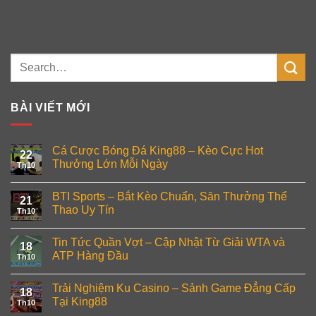
BÀI VIẾT MỚI
Cá Cược Bóng Đá King88 – Kèo Cực Hot
22
Thưởng Lớn Mỗi Ngày
Th10
BTI Sports – Bắt Kèo Chuẩn, Săn Thưởng Thể
21
Thao Uy Tín
Th10
Tin Tức Quần Vợt – Cập Nhật Từ Giải WTA và
18
ATP Hàng Đầu
Th10
Trải Nghiệm Ku Casino – Sảnh Game Đẳng Cấp
18
Tại King88
Th10