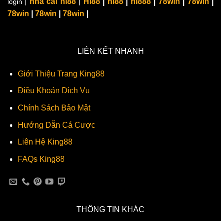
|
nhà cái hi88
|
Hi88
|
hi88
|
hi888
|
78win
|
78win
|
login
78win
|
78win
|
78win
|
LIÊN KẾT NHANH
Giới Thiệu Trang King88
Điều Khoản Dịch Vụ
Chính Sách Bảo Mật
Hướng Dẫn Cá Cược
Liên Hệ King88
FAQs King88
THÔNG TIN KHÁC