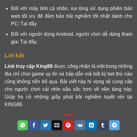
Đối với máy tính cá nhân, vui lòng sử dụng phiên bản
web tối ưu để đảm bảo trải nghiệm tốt nhất dành cho
PC: Tại đây.
Đối với người dùng Android, người chơi dễ dàng tham
gia: Tại đây.
Lời kết
Link truy cập King88
được công nhận là một trong những
địa chỉ chơi game uy tín và hấp dẫn mà bất kỳ bet thủ nào
cũng không nên bỏ qua. Bài viết này hi vọng sẽ cung cấp
cho người chơi cái nhìn sâu sắc hơn về nền tảng này.
Giúp họ có những giây phút trải nghiệm tuyệt vời tại
KING88.