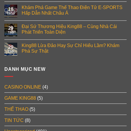
Khám Phá Game Thể Thao Điện Tử E-SPORTS
18
Hấp Dẫn Nhất Châu Á
Th10
Đại Sứ Thương Hiệu King88 – Cùng Nhà Cái
29
Phát Triển Toàn Diện
Th9
King88 Lừa Đảo Hay Sự Chỉ Hiểu Lầm? Khám
29
Phá Sự Thật
Th9
DANH MỤC NEW
CASINO ONLINE
(4)
GAME KING88
(5)
THỂ THAO
(5)
TIN TỨC
(8)