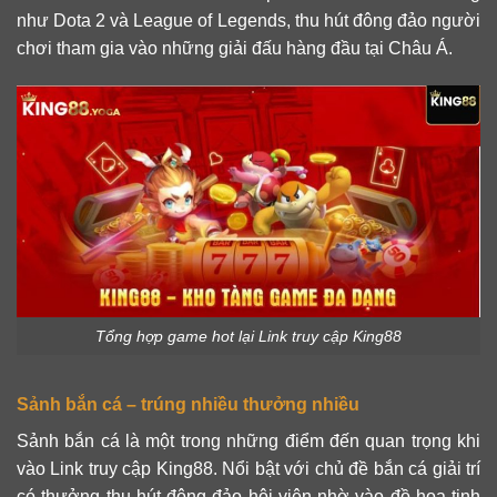
như Dota 2 và League of Legends, thu hút đông đảo người
chơi tham gia vào những giải đấu hàng đầu tại Châu Á.
Tổng hợp game hot lại Link truy cập King88
Sảnh bắn cá – trúng nhiều thưởng nhiều
Sảnh bắn cá là một trong những điểm đến quan trọng khi
vào Link truy cập King88. Nổi bật với chủ đề bắn cá giải trí
có thưởng thu hút đông đảo hội viên nhờ vào đồ họa tinh