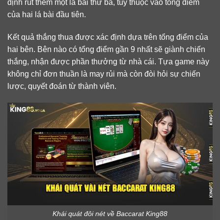
định rút thêm một lá bài thứ ba, tùy thuộc vào tổng điểm
của hai lá bài đầu tiên.
Kết quả thắng thua được xác định dựa trên tổng điểm của
hai bên. Bên nào có tổng điểm gần 9 nhất sẽ giành chiến
thắng, nhận được phần thưởng từ nhà cái. Tựa game này
không chỉ đơn thuần là may rủi mà còn đòi hỏi sự chiến
lược, quyết đoán từ thành viên.
Khái quát đôi nét về Baccarat King88