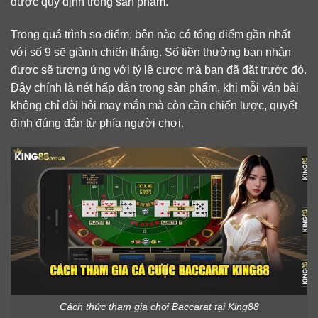
được quy định trong sản phẩm.
Trong quá trình so điểm, bên nào có tổng điểm gần nhất
với số 9 sẽ giành chiến thắng. Số tiền thưởng bạn nhận
được sẽ tương ứng với tỷ lệ cược mà bạn đã đặt trước đó.
Đây chính là nét hấp dẫn trong sản phẩm, khi mỗi ván bài
không chỉ đòi hỏi may mắn mà còn cần chiến lược, quyết
định đúng đắn từ phía người chơi.
Cách thức tham gia chơi Baccarat tại King88