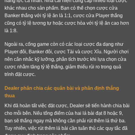
năng lực cá nhân. Nhà cái hiện cung cấp nhiều loại cược
khác nhau cho sản phẩm. Bạn có thể chọn cược cửa
Banker thắng với tỷ lệ ăn là 1:1, cược cửa Player thắng
cũng có tỷ lệ tương tự hoặc cược hòa với tỷ lệ ăn cao hơn
là 1:8.
Ngoài ra, cổng game còn có các loại cược đa dạng như
Player đôi, Banker đôi, cược Tài và cược Xỉu. Người chơi
nên cân nhắc kỹ lưỡng, phân tích trước khi lựa chọn cửa
cược nhằm tăng tỷ lệ thắng, giảm thiểu rủi ro trong quá
trình đặt cược.
Dealer phân chia các quân bài và phân định thắng
thua
Khi đã hoàn tất việc đặt cược, Dealer sẽ tiến hành chia bài
cho mỗi bên. Nếu tổng điểm của hai lá bài đạt 8 hoặc 9,
bạn sẽ thắng ngay mà không cần phải rút thêm lá thứ ba.
Tuy nhiên, việc rút thêm lá bài cần tuân thủ các quy tắc đã