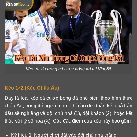
Kèo tài xỉu trong cá cược bóng đá tại King88
Kèo 1×2 (Kèo Châu Âu)
Đây là loại kèo cá cược bóng đá phổ biến theo hình thức
châu Âu, trong đó người chơi chỉ cần dự đoán kết quả trận
đấu sẽ nghiêng về đội chủ nhà (1), đội khách (2), hoặc kết
thúc với tỷ số hòa (X). Các đặc điểm của kèo này bao gồm:
Ký hiệu 1: Người chơi đặt vào đội chủ nhà thắng.