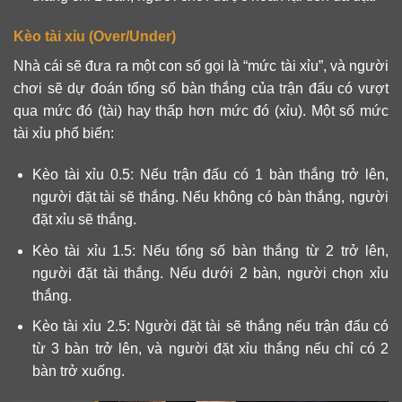
Kèo tài xỉu (Over/Under)
Nhà cái sẽ đưa ra một con số gọi là “mức tài xỉu”, và người
chơi sẽ dự đoán tổng số bàn thắng của trận đấu có vượt
qua mức đó (tài) hay thấp hơn mức đó (xỉu). Một số mức
tài xỉu phổ biến:
Kèo tài xỉu 0.5: Nếu trận đấu có 1 bàn thắng trở lên,
người đặt tài sẽ thắng. Nếu không có bàn thắng, người
đặt xỉu sẽ thắng.
Kèo tài xỉu 1.5: Nếu tổng số bàn thắng từ 2 trở lên,
người đặt tài thắng. Nếu dưới 2 bàn, người chọn xỉu
thắng.
Kèo tài xỉu 2.5: Người đặt tài sẽ thắng nếu trận đấu có
từ 3 bàn trở lên, và người đặt xỉu thắng nếu chỉ có 2
bàn trở xuống.