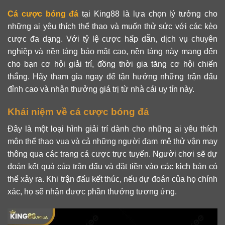
Cá cược bóng đá
tại King88 là lựa chọn lý tưởng cho
những ai yêu thích thể thao và muốn thử sức với các kèo
cược đa dạng. Với tỷ lệ cược hấp dẫn, dịch vụ chuyên
nghiệp và nền tảng bảo mật cao, nền tảng này mang đến
cho bạn cơ hội giải trí, đồng thời gia tăng cơ hội chiến
thắng. Hãy tham gia ngay để tận hưởng những trận đấu
đỉnh cao và nhận thưởng giá trị từ nhà cái uy tín này.
Khái niệm về cá cược bóng đá
Đây là một loại hình giải trí dành cho những ai yêu thích
môn thể thao vua và cả những người đam mê thử vận may
thông qua các trang cá cược trực tuyến. Người chơi sẽ dự
đoán kết quả của trận đấu và đặt tiền vào các kịch bản có
thể xảy ra. Khi trận đấu kết thúc, nếu dự đoán của họ chính
xác, họ sẽ nhận được phần thưởng tương ứng.