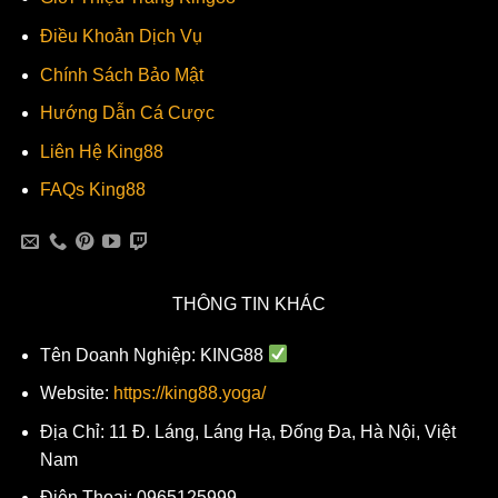
Điều Khoản Dịch Vụ
Chính Sách Bảo Mật
Hướng Dẫn Cá Cược
Liên Hệ King88
FAQs King88
THÔNG TIN KHÁC
Tên Doanh Nghiệp: KING88
Website:
https://king88.yoga/
Địa Chỉ:
11 Đ. Láng, Láng Hạ, Đống Đa, Hà Nội, Việt
Nam
Điện Thoại: 0965125999