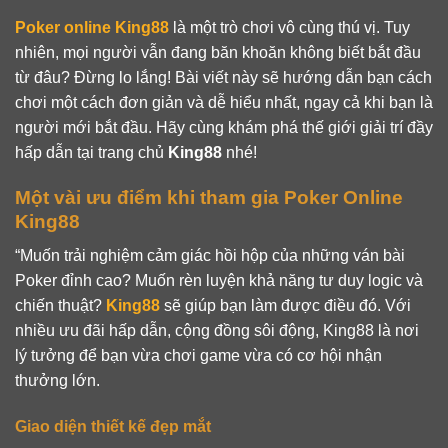
Poker online King88
là một trò chơi vô cùng thú vị. Tuy
nhiên, mọi người vẫn đang băn khoăn không biết bắt đầu
từ đâu? Đừng lo lắng! Bài viết này sẽ hướng dẫn bạn cách
chơi một cách đơn giản và dễ hiểu nhất, ngay cả khi bạn là
người mới bắt đầu. Hãy cùng khám phá thế giới giải trí đầy
hấp dẫn tại trang chủ
King88
nhé!
Một vài ưu điểm khi tham gia Poker Online
King88
“Muốn trải nghiệm cảm giác hồi hộp của những ván bài
Poker đỉnh cao? Muốn rèn luyện khả năng tư duy logic và
chiến thuật?
King88
sẽ giúp bạn làm được điều đó. Với
nhiều ưu đãi hấp dẫn, cộng đồng sôi động, King88 là nơi
lý tưởng để bạn vừa chơi game vừa có cơ hội nhận
thưởng lớn.
Giao diện thiết kế đẹp mắt