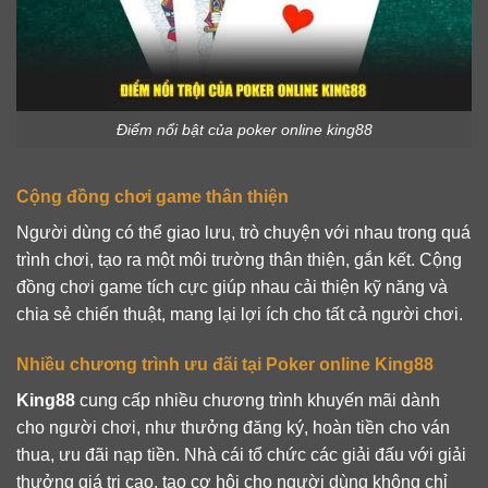
Điểm nổi bật của poker online king88
Cộng đồng chơi game thân thiện
Người dùng có thể giao lưu, trò chuyện với nhau trong quá
trình chơi, tạo ra một môi trường thân thiện, gắn kết. Cộng
đồng chơi game tích cực giúp nhau cải thiện kỹ năng và
chia sẻ chiến thuật, mang lại lợi ích cho tất cả người chơi.
Nhiều chương trình ưu đãi tại Poker online King88
King88
cung cấp nhiều chương trình khuyến mãi dành
cho người chơi, như thưởng đăng ký, hoàn tiền cho ván
thua, ưu đãi nạp tiền. Nhà cái tổ chức các giải đấu với giải
thưởng giá trị cao, tạo cơ hội cho người dùng không chỉ