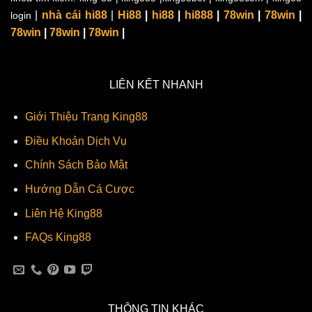
|
nhà cái hi88
|
Hi88
|
hi88
|
hi888
|
78win
|
78win
|
login
78win
|
78win
|
78win
|
LIÊN KẾT NHANH
Giới Thiệu Trang King88
Điều Khoản Dịch Vụ
Chính Sách Bảo Mật
Hướng Dẫn Cá Cược
Liên Hệ King88
FAQs King88
THÔNG TIN KHÁC