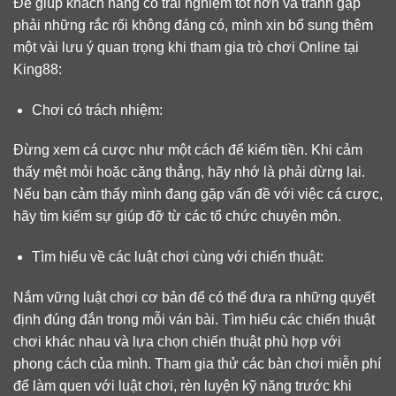
Để giúp khách hàng có trải nghiệm tốt hơn và tránh gặp
phải những rắc rối không đáng có, mình xin bổ sung thêm
một vài lưu ý quan trọng khi tham gia trò chơi Online tại
King88:
Chơi có trách nhiệm:
Đừng xem cá cược như một cách để kiếm tiền. Khi cảm
thấy mệt mỏi hoặc căng thẳng, hãy nhớ là phải dừng lại.
Nếu bạn cảm thấy mình đang gặp vấn đề với việc cá cược,
hãy tìm kiếm sự giúp đỡ từ các tổ chức chuyên môn.
Tìm hiểu về các luật chơi cùng với chiến thuật:
Nắm vững luật chơi cơ bản để có thể đưa ra những quyết
định đúng đắn trong mỗi ván bài. Tìm hiểu các chiến thuật
chơi khác nhau và lựa chọn chiến thuật phù hợp với
phong cách của mình. Tham gia thử các bàn chơi miễn phí
để làm quen với luật chơi, rèn luyện kỹ năng trước khi