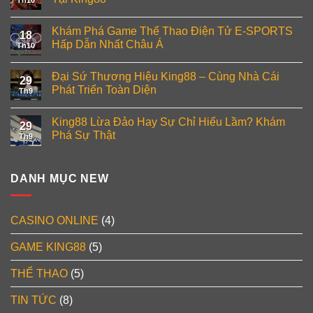
Khám Phá Game Thể Thao Điện Tử E-SPORTS
18
Hấp Dẫn Nhất Châu Á
Th10
Đại Sứ Thương Hiệu King88 – Cùng Nhà Cái
29
Phát Triển Toàn Diện
Th9
King88 Lừa Đảo Hay Sự Chỉ Hiểu Lầm? Khám
29
Phá Sự Thật
Th9
DANH MỤC NEW
CASINO ONLINE
(4)
GAME KING88
(5)
THỂ THAO
(5)
TIN TỨC
(8)