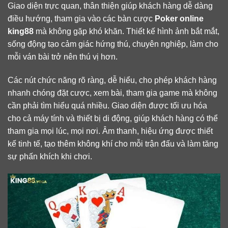
Giao diện trực quan, thân thiện giúp khách hàng dễ dàng
điều hướng, tham gia vào các bàn cược
Poker online
king88
mà không gặp khó khăn. Thiết kế hình ảnh bắt mắt,
sống động tạo cảm giác hứng thú, chuyên nghiệp, làm cho
mỗi ván bài trở nên thú vị hơn.
Các nút chức năng rõ ràng, dễ hiểu, cho phép khách hàng
nhanh chóng đặt cược, xem bài, tham gia game mà không
cần phải tìm hiểu quá nhiều. Giao diện được tối ưu hóa
cho cả máy tính và thiết bị di động, giúp khách hàng có thể
tham gia mọi lúc, mọi nơi. Âm thanh, hiệu ứng được thiết
kế tinh tế, tạo thêm không khí cho mỗi trận đấu và làm tăng
sự phấn khích khi chơi.